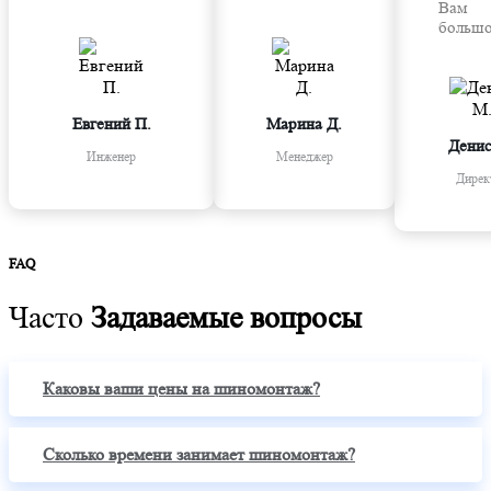
Вам
большо
Евгений П.
Марина Д.
Денис
Инженер
Менеджер
Дирек
FAQ
Часто
Задаваемые вопросы
Каковы ваши цены на шиномонтаж?
Сколько времени занимает шиномонтаж?