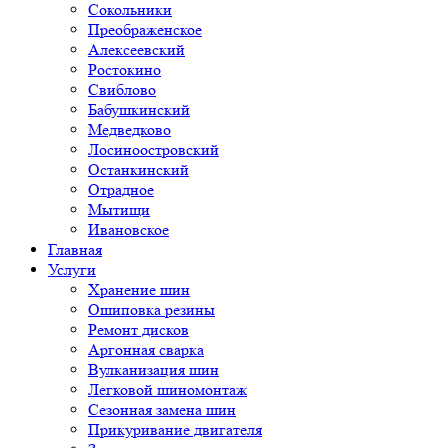
Сокольники
Преображенское
Алексеевский
Ростокино
Свиблово
Бабушкинский
Медведково
Лосиноостровский
Останкинский
Отрадное
Мытищи
Ивановское
Главная
Услуги
Хранение шин
Ошиповка резины
Ремонт дисков
Аргонная сварка
Вулканизация шин
Легковой шиномонтаж
Сезонная замена шин
Прикуривание двигателя