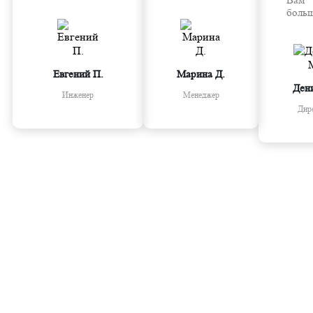
Вам
боль
Евгений П.
Марина Д.
Ден
Инженер
Менеджер
Дир