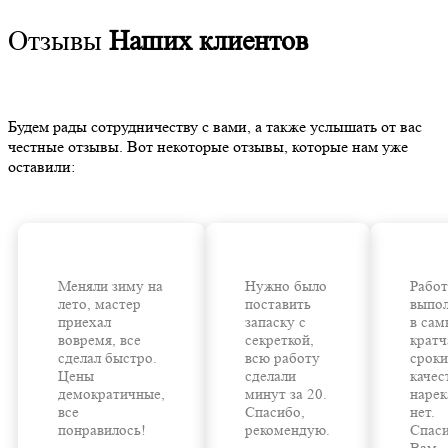
Отзывы
Наших клиентов
Будем рады сотрудничеству с вами, а также услышать от вас
честные отзывы. Вот некоторые отзывы, которые нам уже
оставили:
Меняли зиму на
Нужно было
Работ
лето, мастер
поставить
выпо
приехал
запаску с
в сам
вовремя, все
секреткой,
крат
сделал быстро.
всю работу
сроки
Цены
сделали
качес
демократичные,
минут за 20.
нарек
все
Спасибо,
нет.
понравилось!
рекомендую.
Спас